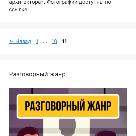
архитектора». Фотографии доступны по
ссылке.
Страница
Страница
Страница
←
Назад
1
…
10
11
Разговорный жанр