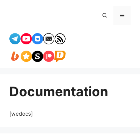
Перейти
к
Меню
содержимому
Documentation
[wedocs]