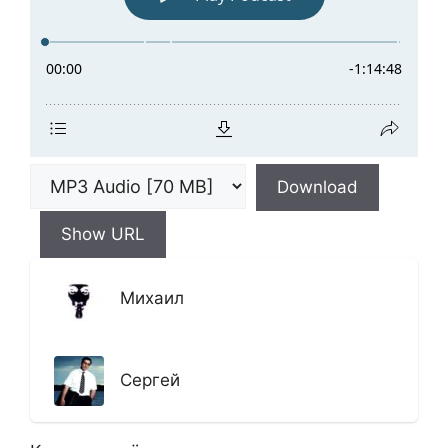
Download
Show URL
Михаил
Сергей