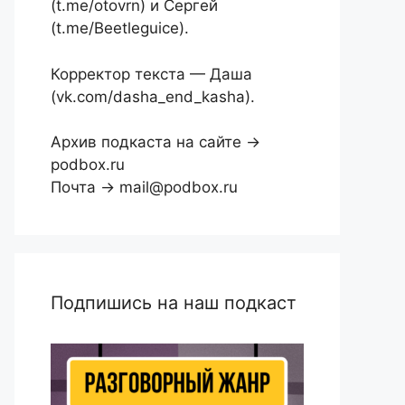
(t.me/otovrn) и Сергей
(t.me/Beetleguice).
Корректор текста — Даша
(vk.com/dasha_end_kasha).
Архив подкаста на сайте →
podbox.ru
Почта → mail@podbox.ru
Подпишись на наш подкаст