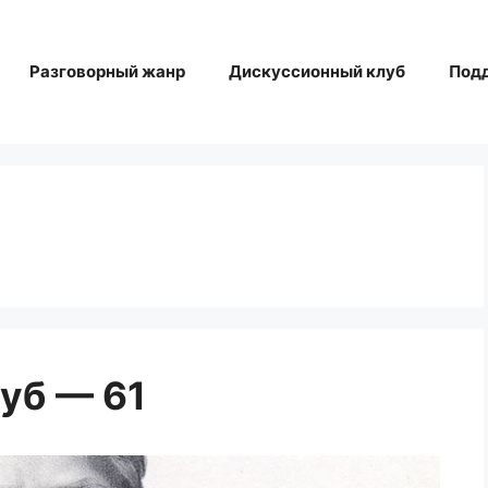
Разговорный жанр
Дискуссионный клуб
Под
уб — 61