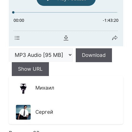
Download
Show URL
Михаил
Сергей