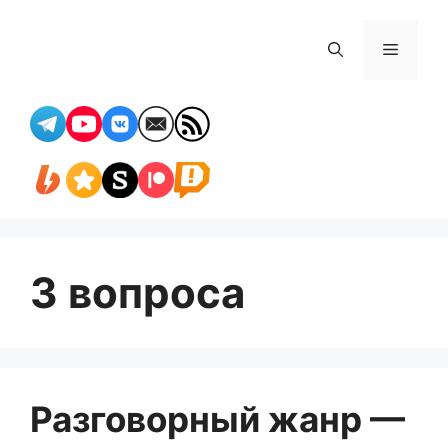
Перейти
к
Меню
содержимому
3 вопроса
Разговорный жанр —