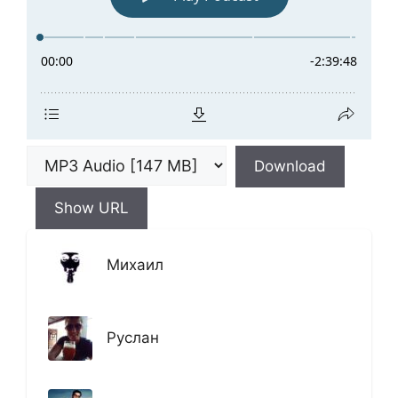
Download
Show URL
Михаил
Руслан