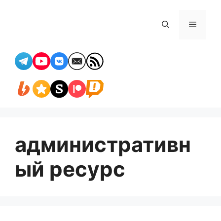
Перейти
к
Меню
содержимому
административн
ый ресурс