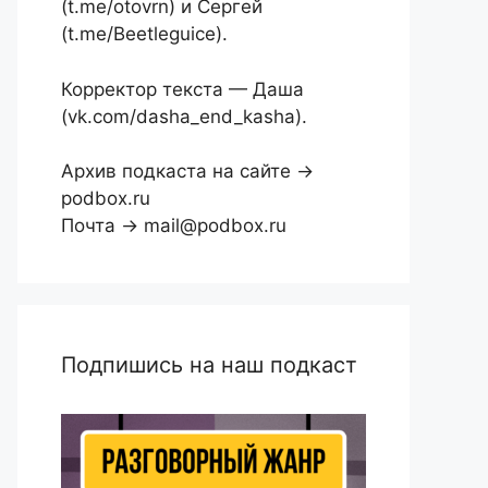
(t.me/otovrn) и Сергей
(t.me/Beetleguice).
Корректор текста — Даша
(vk.com/dasha_end_kasha).
Архив подкаста на сайте →
podbox.ru
Почта → mail@podbox.ru
Подпишись на наш подкаст