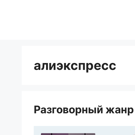
Перейти
к
содержимому
алиэкспресс
Разговорный жанр