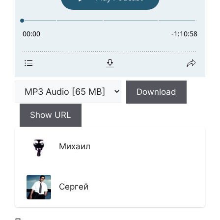
Download
Show URL
Михаил
Сергей