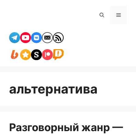
Перейти
к
Меню
содержимому
альтернатива
Разговорный жанр —