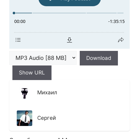
Download
Show URL
Михаил
Сергей