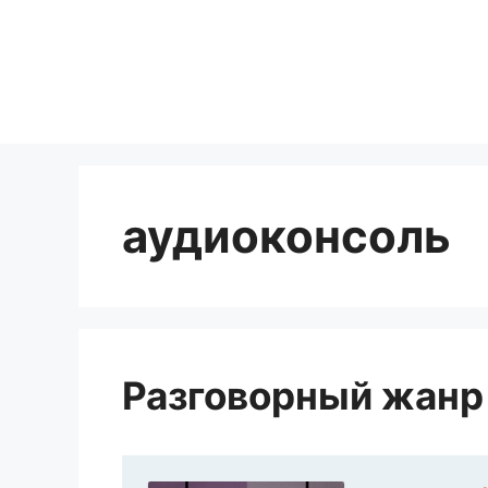
Перейти
к
содержимому
аудиоконсоль
Разговорный жанр