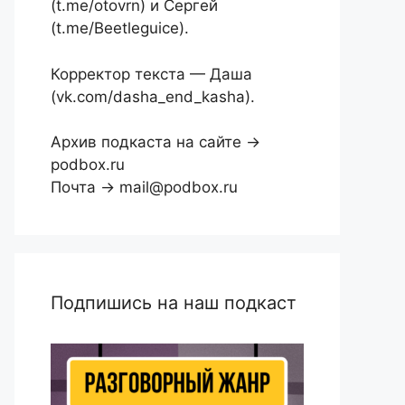
(t.me/otovrn) и Сергей
(t.me/Beetleguice).
Корректор текста — Даша
(vk.com/dasha_end_kasha).
Архив подкаста на сайте →
podbox.ru
Почта → mail@podbox.ru
Подпишись на наш подкаст