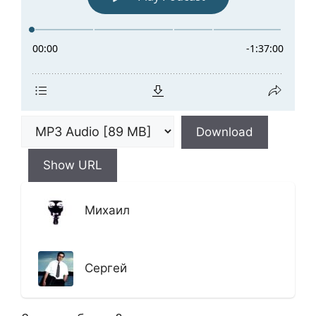
Download
Show URL
Михаил
Сергей