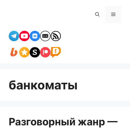
Перейти
к
Меню
содержимому
банкоматы
Разговорный жанр —