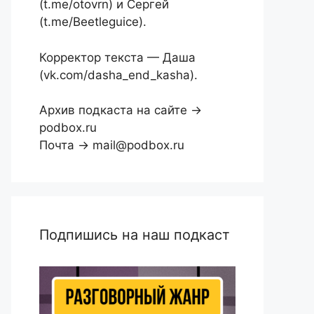
(t.me/otovrn) и Сергей
(t.me/Beetleguice).
Корректор текста — Даша
(vk.com/dasha_end_kasha).
Архив подкаста на сайте →
podbox.ru
Почта → mail@podbox.ru
Подпишись на наш подкаст