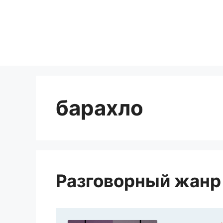
Перейти
к
содержимому
барахло
Разговорный жанр