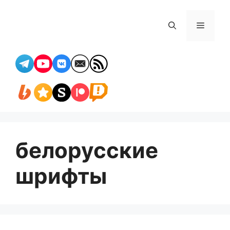
Перейти
к
Меню
содержимому
белорусские
шрифты