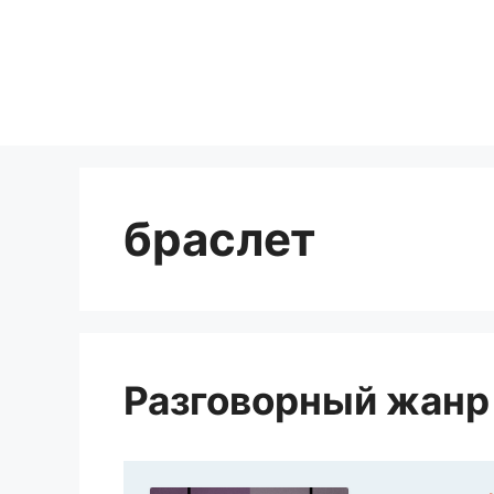
Перейти
к
содержимому
браслет
Разговорный жанр