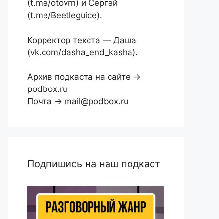
(t.me/otovrn) и Сергей
(t.me/Beetleguice).
Корректор текста — Даша
(vk.com/dasha_end_kasha).
Архив подкаста на сайте →
podbox.ru
Почта → mail@podbox.ru
Подпишись на наш подкаст