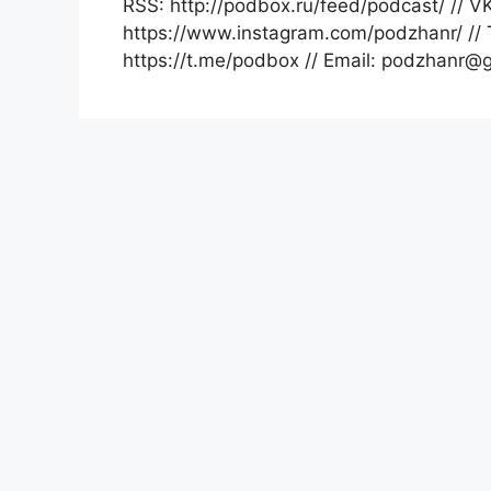
RSS: http://podbox.ru/feed/podcast/ // VK
https://www.instagram.com/podzhanr/ // Tw
https://t.me/podbox // Email: podzhanr@