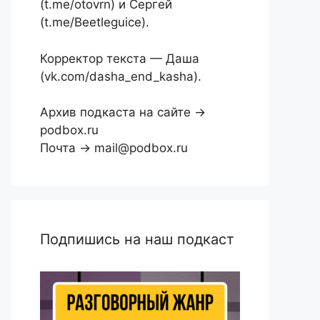
(t.me/otovrn) и Сергей
(t.me/Beetleguice).
Корректор текста — Даша
(vk.com/dasha_end_kasha).
Архив подкаста на сайте →
podbox.ru
Почта → mail@podbox.ru
Подпишись на наш подкаст