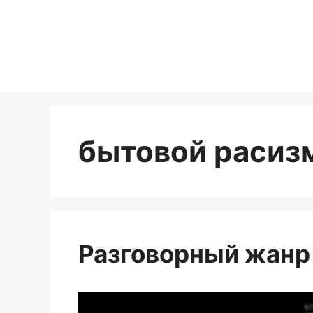
Перейти
к
содержимому
бытовой расиз
Разговорный жанр