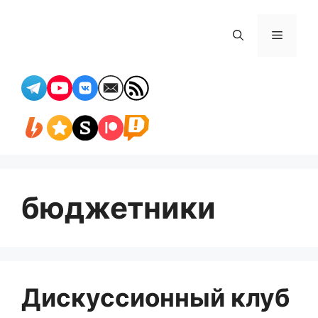
Перейти
к
Меню
содержимому
бюджетники
Дискуссионный клуб