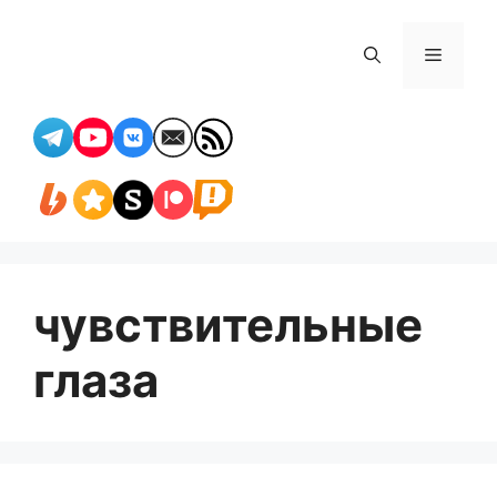
Перейти
к
Меню
содержимому
чувствительные
глаза