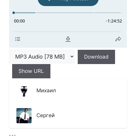
Download
Show URL
Михаил
Сергей