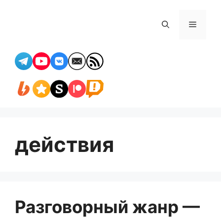
Перейти
к
Меню
содержимому
действия
Разговорный жанр —