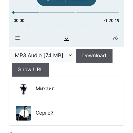
Download
Show URL
Михаил
Сергей