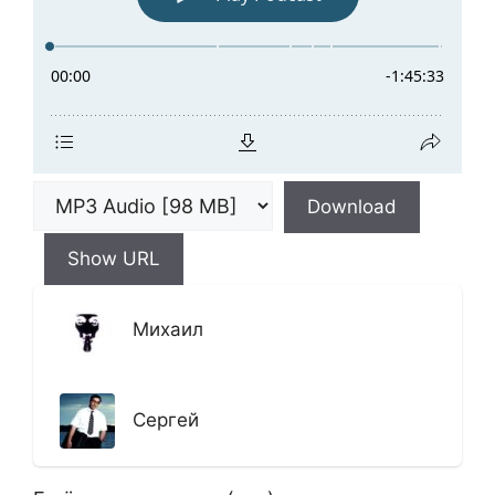
Download
Show URL
Михаил
Сергей