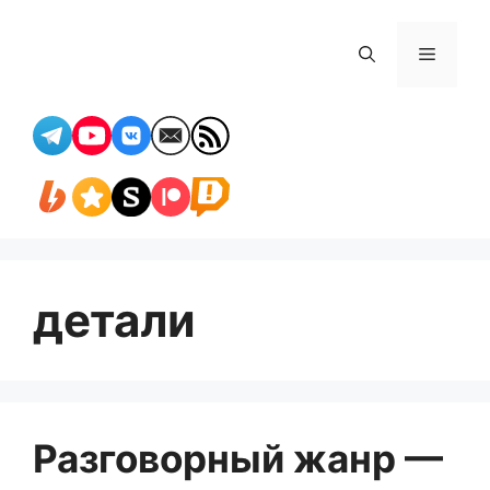
Перейти
к
Меню
содержимому
детали
Разговорный жанр —