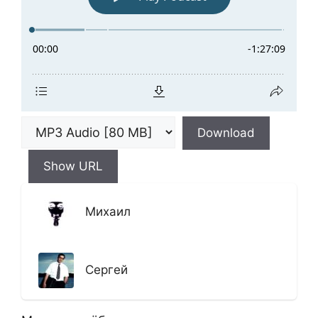
Download
Show URL
Михаил
Сергей