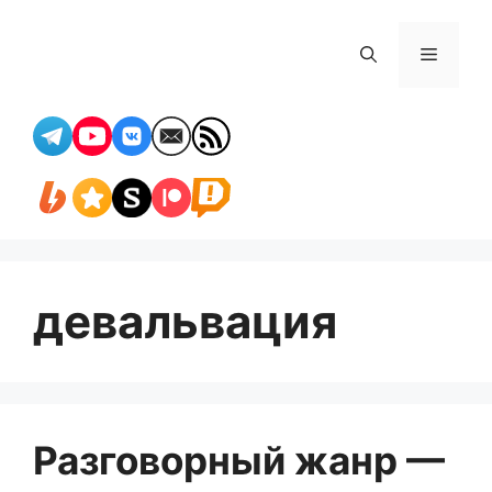
Перейти
к
Меню
содержимому
девальвация
Разговорный жанр —