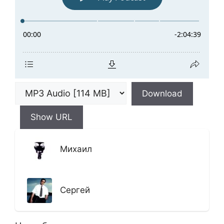
Download
Show URL
Михаил
Сергей