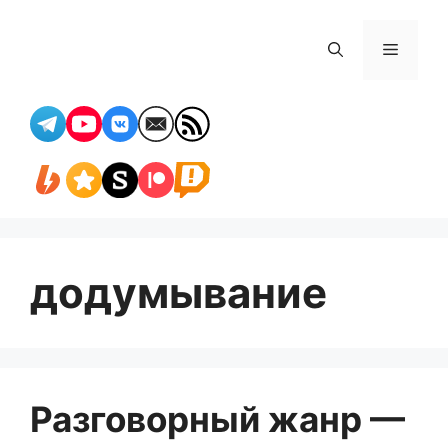
Перейти
к
Меню
содержимому
додумывание
Разговорный жанр —