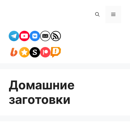
Перейти
к
Меню
содержимому
Домашние
заготовки