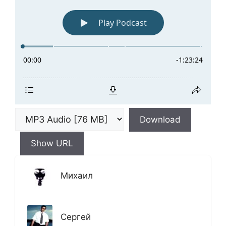
Download
Show URL
Михаил
Сергей