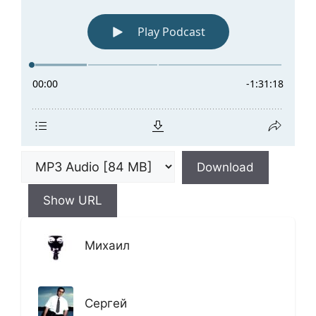
Download
Show URL
Михаил
Сергей