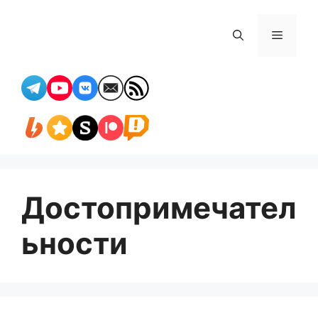
Перейти
к
Меню
содержимому
Достопримечател
ьности