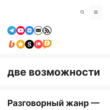
Перейти
к
Меню
содержимому
две возможности
Разговорный жанр —