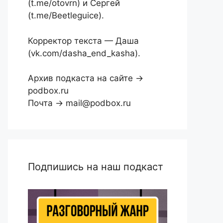
(t.me/otovrn) и Сергей
(t.me/Beetleguice).
Корректор текста — Даша
(vk.com/dasha_end_kasha).
Архив подкаста на сайте →
podbox.ru
Почта → mail@podbox.ru
Подпишись на наш подкаст