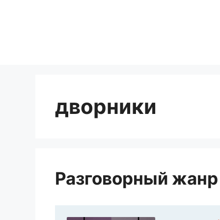
Перейти
к
содержимому
дворники
Разговорный жанр