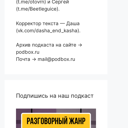
(t.me/otovrn) и Сергей
(t.me/Beetleguice).
Корректор текста — Даша
(vk.com/dasha_end_kasha).
Архив подкаста на сайте →
podbox.ru
Почта → mail@podbox.ru
Подпишись на наш подкаст