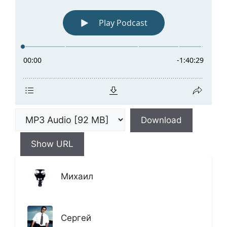
Download
Show URL
Михаил
Сергей