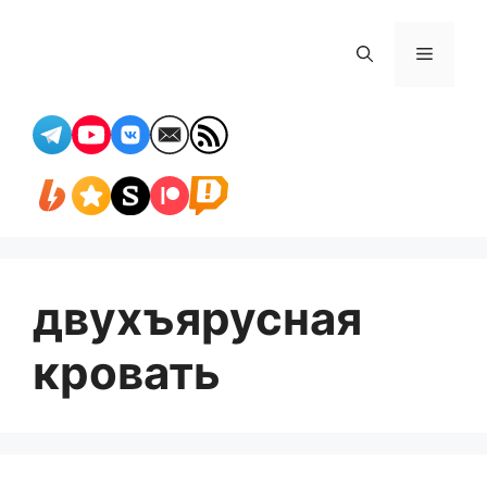
Перейти
к
Меню
содержимому
двухъярусная
кровать