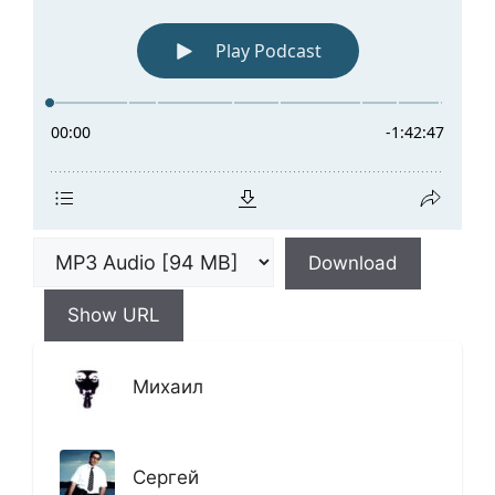
Download
Show URL
Михаил
Сергей