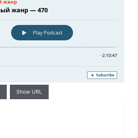
d
Show URL