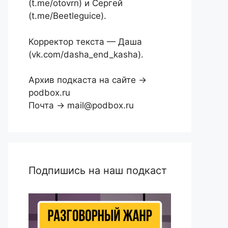
(t.me/otovrn) и Сергей
(t.me/Beetleguice).
Корректор текста — Даша
(vk.com/dasha_end_kasha).
Архив подкаста на сайте →
podbox.ru
Почта → mail@podbox.ru
Подпишись на наш подкаст