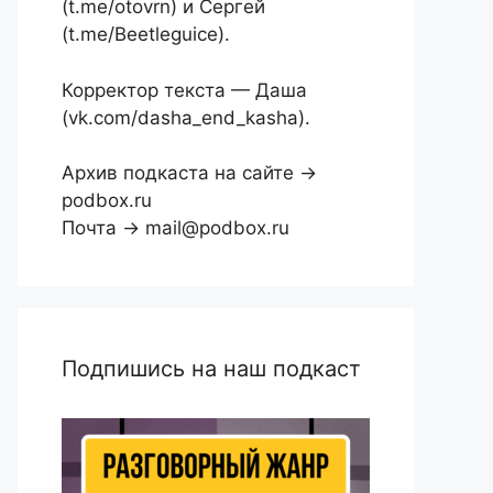
(t.me/otovrn) и Сергей
(t.me/Beetleguice).
Корректор текста — Даша
(vk.com/dasha_end_kasha).
Архив подкаста на сайте →
podbox.ru
Почта → mail@podbox.ru
Подпишись на наш подкаст