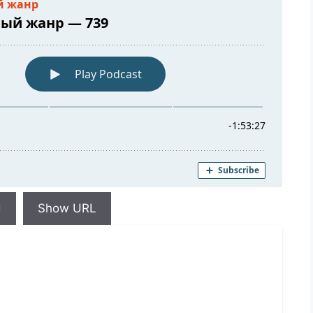
d
Show URL