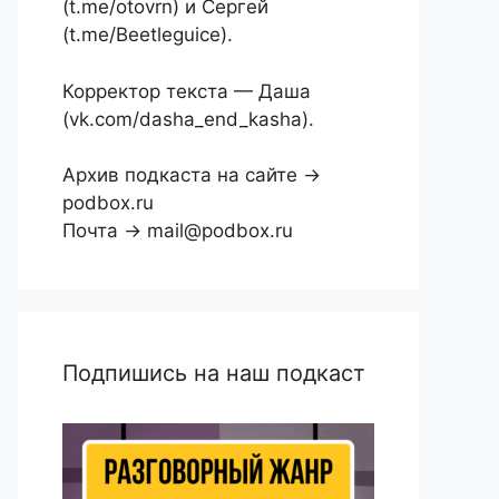
(t.me/otovrn) и Сергей
(t.me/Beetleguice).
Корректор текста — Даша
(vk.com/dasha_end_kasha).
Архив подкаста на сайте →
podbox.ru
Почта → mail@podbox.ru
Подпишись на наш подкаст