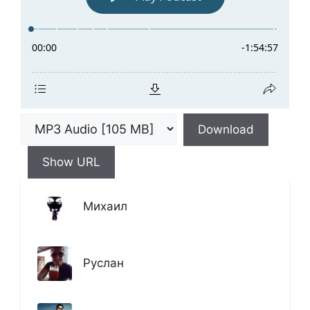
Download
Show URL
Михаил
Руслан