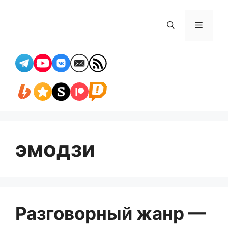
Перейти
к
Меню
содержимому
эмодзи
Разговорный жанр —