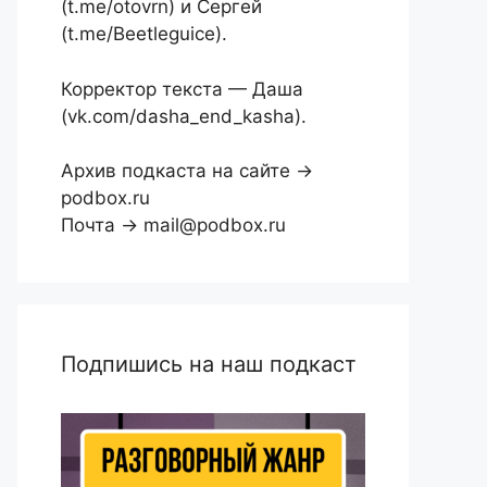
(t.me/otovrn) и Сергей
(t.me/Beetleguice).
Корректор текста — Даша
(vk.com/dasha_end_kasha).
Архив подкаста на сайте →
podbox.ru
Почта → mail@podbox.ru
Подпишись на наш подкаст