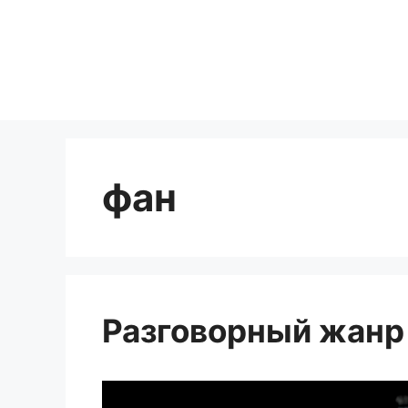
Перейти
к
содержимому
фан
Разговорный жанр