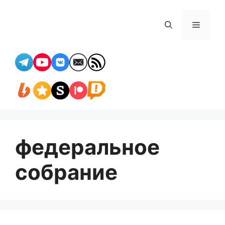
Перейти
к
Меню
содержимому
федеральное
собрание