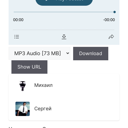
Download
Show URL
Михаил
Сергей