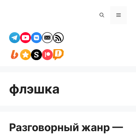
Перейти
к
Меню
содержимому
флэшка
Разговорный жанр —