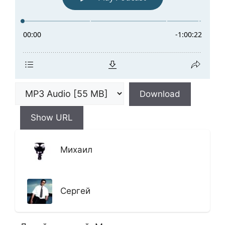
Download
Show URL
Михаил
Сергей