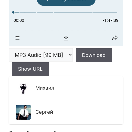
Download
Show URL
Михаил
Сергей