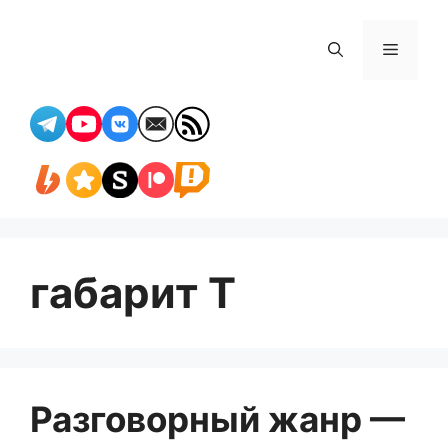
Перейти
к
Меню
содержимому
габарит Т
Разговорный жанр —