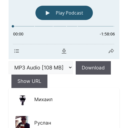
Download
Show URL
Михаил
Руслан