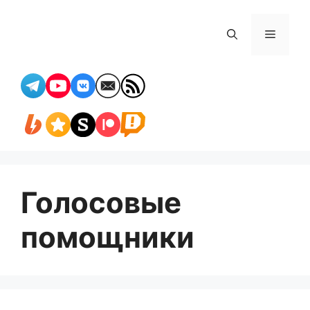
Перейти
к
Меню
содержимому
Голосовые
помощники