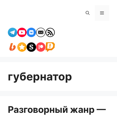
Перейти
к
Меню
содержимому
губернатор
Разговорный жанр —