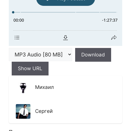
Download
Show URL
Михаил
Сергей