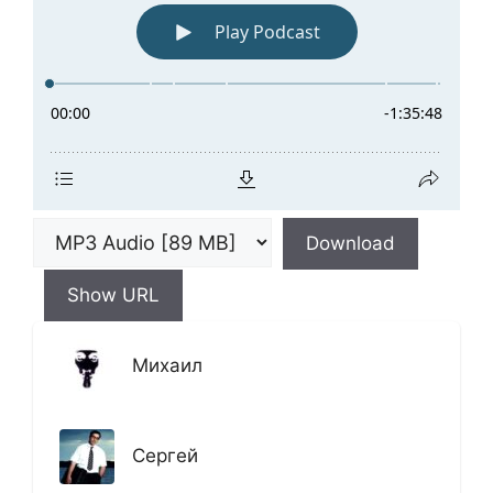
Download
Show URL
Михаил
Сергей