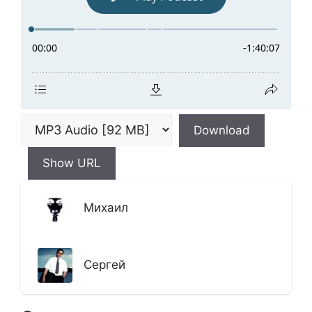
Download
Show URL
Михаил
Сергей