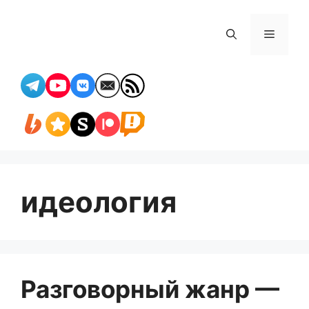
Перейти
к
Меню
содержимому
идеология
Разговорный жанр —