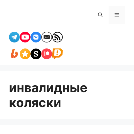
Перейти
к
Меню
содержимому
инвалидные
коляски