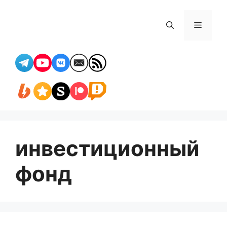
Перейти
к
Меню
содержимому
инвестиционный
фонд