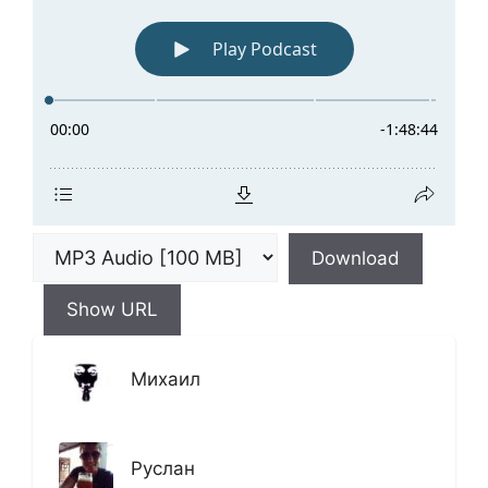
Download
Show URL
Михаил
Руслан