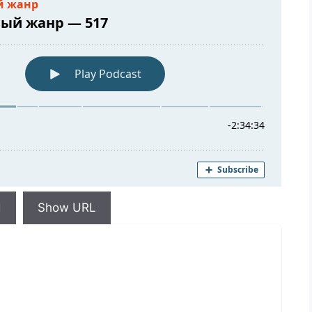
d
Show URL