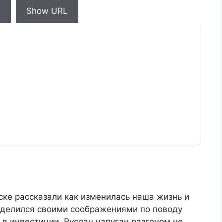
d
Show URL
уске рассказали как изменилась наша жизнь и
поделился своими соображениями по поводу
 в инвестиции. Руслан напуган разгоном не