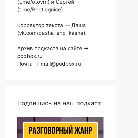
(t.me/otovrn) и Сергей
(t.me/Beetleguice).
Корректор текста — Даша
(vk.com/dasha_end_kasha).
Архив подкаста на сайте →
podbox.ru
Почта → mail@podbox.ru
Подпишись на наш подкаст