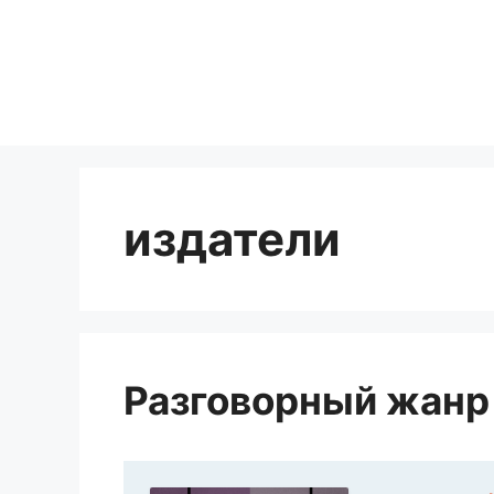
Перейти
к
содержимому
издатели
Разговорный жанр