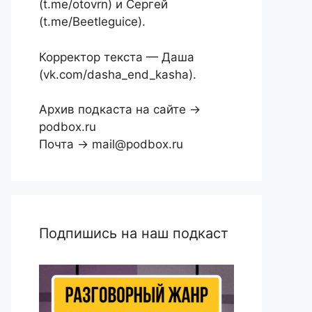
(t.me/otovrn) и Сергей
(t.me/Beetleguice).
Корректор текста — Даша
(vk.com/dasha_end_kasha).
Архив подкаста на сайте →
podbox.ru
Почта → mail@podbox.ru
Подпишись на наш подкаст