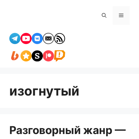
Перейти
к
Меню
содержимому
изогнутый
Разговорный жанр —