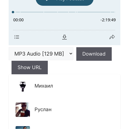
Download
Show URL
Михаил
Руслан