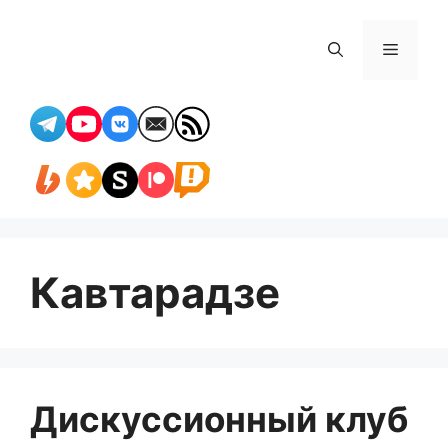
Перейти
к
Меню
содержимому
Кавтарадзе
Дискуссионный клуб